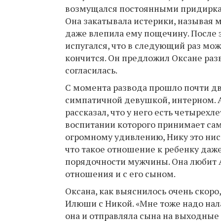
возмущался постоянными придирками
Она закатывала истерики, называя
даже влепила ему пощечину. После э
испугался, что в следующий раз мож
кончится. Он предложил Оксане разв
согласилась.
С момента развода прошло почти два
симпатичной девушкой, интерном. Ал
рассказал, что у него есть четырехл
воспитании которого принимает само
огромному удивлению, Нику это ниск
что такое отношение к ребенку даже
порядочности мужчины. Она любит А
отношения и с его сыном.
Оксана, как выяснилось очень скоро
Илюши с Никой. «Мне тоже надо на
она и отправляла сына на выходные 