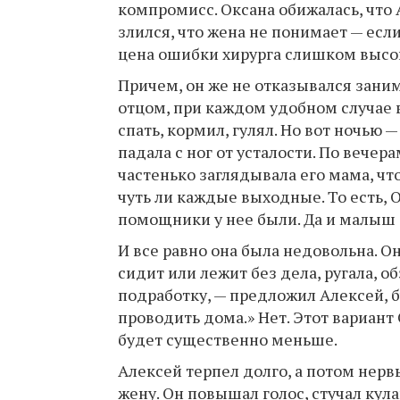
компромисс. Оксана обижалась, что 
злился, что жена не понимает — если
цена ошибки хирурга слишком высо
Причем, он же не отказывался зани
отцом, при каждом удобном случае 
спать, кормил, гулял. Но вот ночью — 
падала с ног от усталости. По вечер
частенько заглядывала его мама, чт
чуть ли каждые выходные. То есть, 
помощники у нее были. Да и малыш
И все равно она была недовольна. Он
сидит или лежит без дела, ругала, 
подработку, — предложил Алексей, б
проводить дома.» Нет. Этот вариант 
будет существенно меньше.
Алексей терпел долго, а потом нервы
жену. Он повышал голос, стучал кула