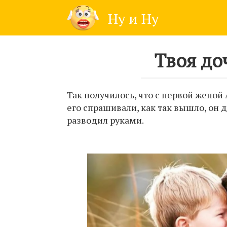
Skip
Ну и Ну
to
content
Твоя до
Так получилось, что с первой женой 
его спрашивали, как так вышло, он 
разводил руками.