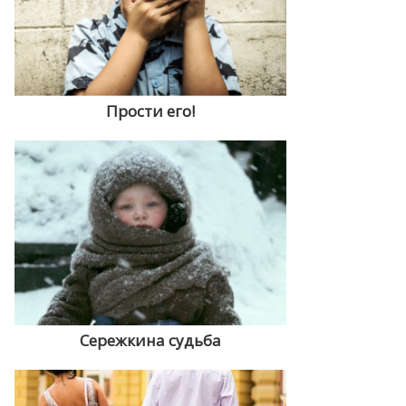
Прости его!
Сережкина судьба