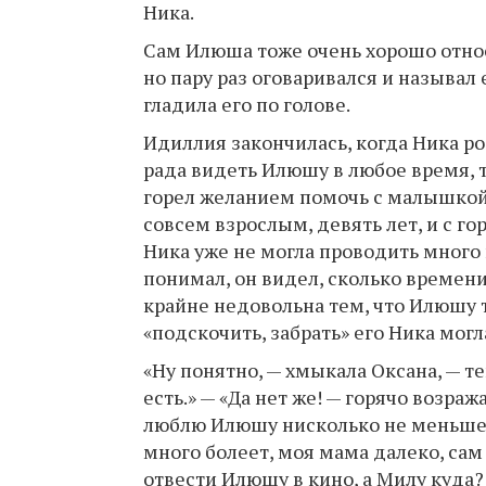
Ника.
Сам Илюша тоже очень хорошо относи
но пару раз оговаривался и называл 
гладила его по голове.
Идиллия закончилась, когда Ника ро
рада видеть Илюшу в любое время, те
горел желанием помочь с малышкой 
совсем взрослым, девять лет, и с го
Ника уже не могла проводить много
понимал, он видел, сколько времени
крайне недовольна тем, что Илюшу т
«подскочить, забрать» его Ника могл
«Ну понятно, — хмыкала Оксана, — т
есть.» — «Да нет же! — горячо возра
люблю Илюшу нисколько не меньше, 
много болеет, моя мама далеко, сам
отвести Илюшу в кино, а Милу куда? 