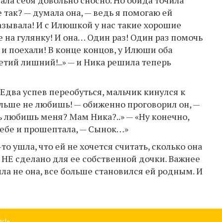
ала себя довольно сносно. Но обида точила
 так? — думала она, — ведь я помогаю ей
казывала! И с Илюшкой у нас такие хорошие
 на гулянку! И она… Один раз! Один раз помочь
я и поехали! В конце концов, у Илюши оба
ретий лишний!..» — и Ника решила теперь
Едва успев переобуться, мальчик кинулся к
ольше не любишь! — обиженно проговорил он, —
ь любишь меня? Мам Ника?..» — «Ну конечно,
себе и прошептала, — Сынок…»
то ушла, что ей не хочется считать, сколько она
о НЕ сделано для ее собственной дочки. Важнее
ила не она, все больше становился ей родным. И
у!»