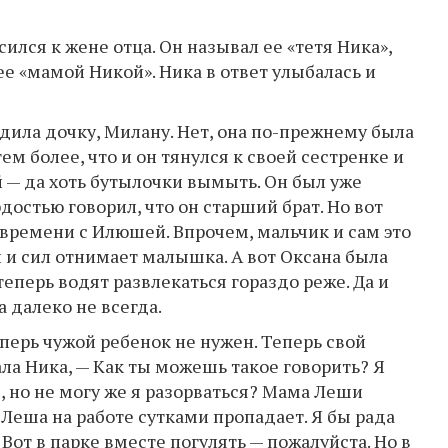
лся к жене отца. Он называл ее «тетя Ника»,
ее «мамой Никой». Ника в ответ улыбалась и
дила дочку, Милану. Нет, она по-прежнему была
м более, что и он тянулся к своей сестренке и
— да хоть бутылочки вымыть. Он был уже
рдостью говорил, что он старший брат. Но вот
 времени с Илюшей. Впрочем, мальчик и сам это
 и сил отнимает малышка. А вот Оксана была
еперь водят развлекаться гораздо реже. Да и
а далеко не всегда.
еперь чужой ребенок не нужен. Теперь свой
жала Ника, — Как ты можешь такое говорить? Я
но не могу же я разорваться? Мама Леши
 Леша на работе сутками пропадает. Я бы рада
Вот в парке вместе погулять — пожалуйста. Но в