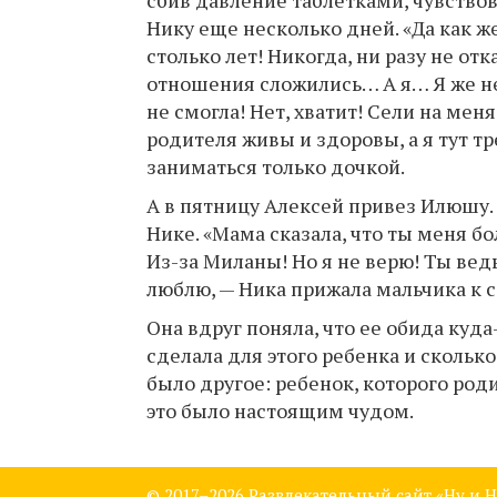
сбив давление таблетками, чувствов
Нику еще несколько дней. «Да как же
столько лет! Никогда, ни разу не от
отношения сложились… А я… Я же не
не смогла! Нет, хватит! Сели на мен
родителя живы и здоровы, а я тут т
заниматься только дочкой.
А в пятницу Алексей привез Илюшу. 
Нике. «Мама сказала, что ты меня б
Из-за Миланы! Но я не верю! Ты вед
люблю, — Ника прижала мальчика к 
Она вдруг поняла, что ее обида куда-
сделала для этого ребенка и скольк
было другое: ребенок, которого род
это было настоящим чудом.
© 2017–
2026 Развлекательный сайт «Ну и Н