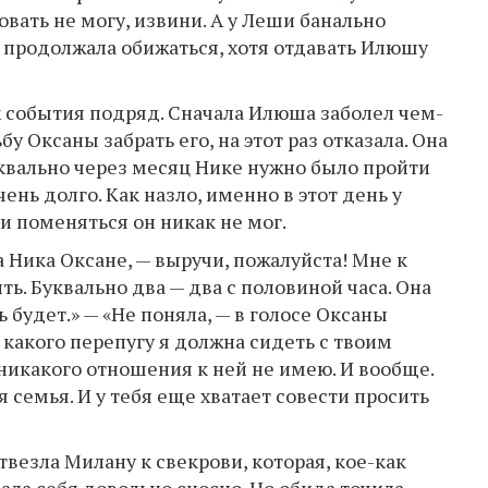
вать не могу, извини. А у Леши банально
а продолжала обижаться, хотя отдавать Илюшу
 события подряд. Сначала Илюша заболел чем-
бу Оксаны забрать его, на этот раз отказала. Она
буквально через месяц Нике нужно было пройти
ень долго. Как назло, именно в этот день у
и поменяться он никак не мог.
а Ника Оксане, — выручи, пожалуйста! Мне к
ить. Буквально два — два с половиной часа. Она
ь будет.» — «Не поняла, — в голосе Оксаны
 какого перепугу я должна сидеть с твоим
 никакого отношения к ней не имею. И вообще.
я семья. И у тебя еще хватает совести просить
твезла Милану к свекрови, которая, кое-как