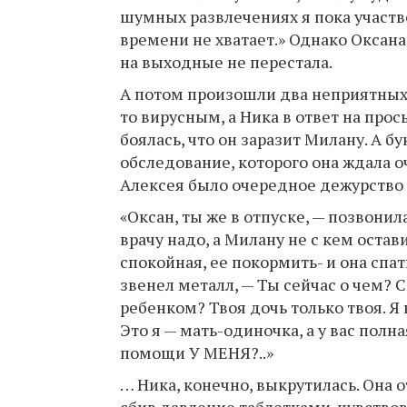
шумных развлечениях я пока участво
времени не хватает.» Однако Оксан
на выходные не перестала.
А потом произошли два неприятных
то вирусным, а Ника в ответ на прось
боялась, что он заразит Милану. А 
обследование, которого она ждала оч
Алексея было очередное дежурство 
«Оксан, ты же в отпуске, — позвонил
врачу надо, а Милану не с кем остав
спокойная, ее покормить- и она спат
звенел металл, — Ты сейчас о чем? С
ребенком? Твоя дочь только твоя. Я
Это я — мать-одиночка, а у вас полна
помощи У МЕНЯ?..»
… Ника, конечно, выкрутилась. Она о