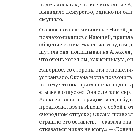
получалось так, что все выходные А
выпадало дежурство, однако ни одну
смущало.
Оксана, познакомившись с Никой, ре
познакомившись с Илюшей, пришла от
общение с этим маленьким чудом для
шутила она, поглядывая на Алексея,
что очень хотел бы, как минимум, е
Наверное, со стороны эти отношения
устраивало. Оксана могла позвонить
потому что она приглашена на день 
«ты же в отпуске». Она с легким се
Алексея, зная, что рядом всегда буд
предложил взять Илюшу с собой в от
очередном отпуске) Оксана привезла
страшно его оставить, — сказала она
отказаться никак не могу.» — «Конеч