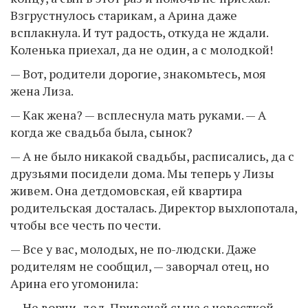
Взгрустнулось старикам, а Арина даже
всплакнула. И тут радость, откуда не ждали.
Коленька приехал, да не один, а с молодкой!
— Вот, родители дорогие, знакомьтесь, моя
жена Лиза.
— Как жена? — всплеснула мать руками. — А
когда же свадьба была, сынок?
— А не было никакой свадьбы, расписались, да с
друзьями посидели дома. Мы теперь у Лизы
живем. Она детдомовская, ей квартира
родительская досталась. Директор выхлопотала,
чтобы все честь по чести.
— Все у вас, молодых, не по-людски. Даже
родителям не сообщил, — заворчал отец, но
Арина его угомонила:
— Не ворчи, дед. Привечай сына с невесткой.