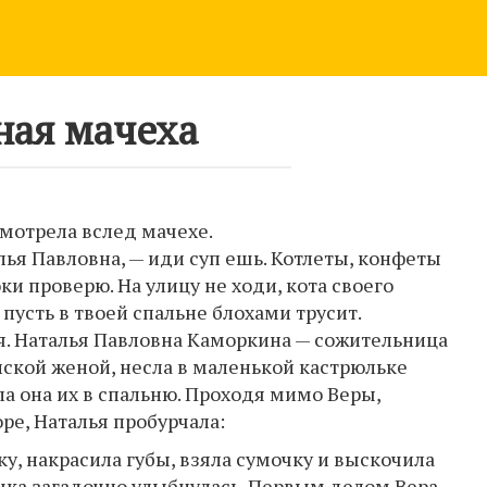
aя мачеха
смотрела вслед мачехе.
лья Павловна, — иди суп ешь. Котлеты, конфеты
оки проверю. На улицу не ходи, кота своего
пусть в твоей спальне блохами трусит.
я. Наталья Павловна Каморкина — сожительница
нской женой, несла в маленькой кастрюльке
а она их в спальню. Проходя мимо Веры,
ре, Наталья пробурчала:
ку, накрасила губы, взяла сумочку и выскочила
очка загадочно улыбнулась. Первым делом Вера