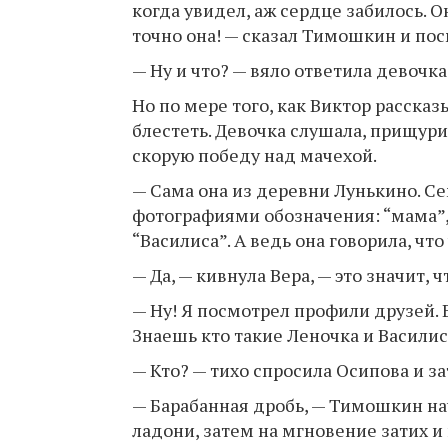
когда увидел, аж сердце забилось. 
точно она! — сказал Тимошкин и по
— Ну и что? — вяло ответила девочка
Но по мере того, как Виктор расска
блестеть. Девочка слушала, прищурив
скорую победу над мачехой.
— Сама она из деревни Лунькино. Сем
фотографиями обозначения: “мама”, “
“Василиса”. А ведь она говорила, чт
— Да, — кивнула Вера, — это значит, ч
— Ну! Я посмотрел профили друзей. 
Знаешь кто такие Леночка и Василис
— Кто? — тихо спросила Осипова и з
— Барабанная дробь, — Тимошкин на
ладони, затем на мгновение затих и 