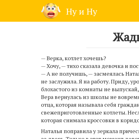
Skip
Ну и Ну
to
content
Жaдн
— Верка, котлет хочешь?
— Хочу, — тихо сказала девочка и по
— А не получишь, — засмеялась Ната
не заслужила. Я на работу. Приду, ур
блохастого из комнаты не выпускай, 
Вера вернулась из школы не воврем
отца, которая называла себя гражда
свежеприготовленные котлеты. Несл
которая снимала кроссовки в коридо
Наталья поправила у зеркала причес
за дверь. Только в этот момент дев