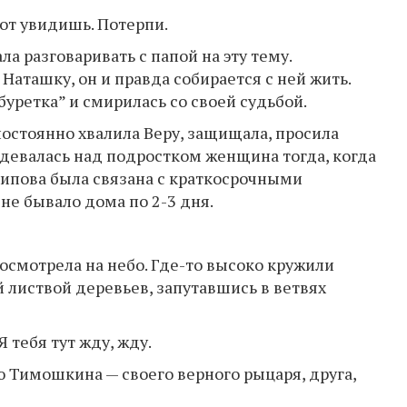
от увидишь. Потерпи.
а разговаривать с папой на эту тему.
Наташку, он и правда собирается с ней жить.
буретка” и смирилась со своей судьбой.
постоянно хвалила Веру, защищала, просила
здевалась над подростком женщина тогда, когда
сипова была связана с краткосрочными
не бывало дома по 2-3 дня.
осмотрела на небо. Где-то высоко кружили
й листвой деревьев, запутавшись в ветвях
 тебя тут жду, жду.
ю Тимошкина — своего верного рыцаря, друга,