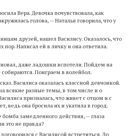
осила Вера. Девочка почувствовала, как
кружилась голова, — Наталья говорила, что у
ницам друзей, нашел Василису. Оказалось, что
 пор. Написал ей в личку и она ответила.
лновал, даже ладошки вспотели. Пойдем на
 собираются. Поиграем в волейбол.
сказ. Василиса оказалась классной девчонкой.
а всякие разные темы, в том числе и о
асилиса призналась, что живет с отцом и с
т, ведь она бросила их и укатила в город.
е бомба замедленного действия, — глаза
ли это не правда?
я договорился с Василисой встретиться. До