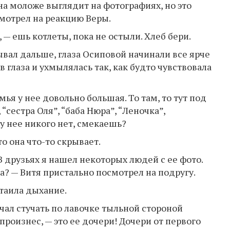
Она моложе выглядит на фотографиях, но это
смотрел на реакцию Веры.
, — ешь котлеты, пока не остыли. Хлеб бери.
зывал дальше, глаза Осиповой начинали все ярче
 глаза и ухмылялась так, как будто чувствовала
ья у нее довольно большая. То там, то тут под
сестра Оля”, “баба Нюра”, “Леночка”,
о у нее никого нет, смекаешь?
то она что-то скрывает.
В друзьях я нашел некоторых людей с ее фото.
а? — Витя пристально посмотрел на подругу.
атаила дыхание.
чал стучать по лавочке тыльной стороной
произнес, — это ее дочери! Дочери от первого