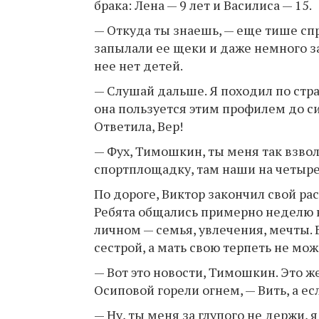
брака: Лена — 9 лет и Василиса — 15.
— Откуда ты знаешь, — еще тише спр
запылали ее щеки и даже немного за
нее нет детей.
— Слушай дальше. Я походил по стра
она пользуется этим профилем до сих
Ответила, Вер!
— Фух, Тимошкин, ты меня так взво
спортплощадку, там наши на четыре
По дороге, Виктор закончил свой рас
Ребята общались примерно неделю н
личном — семья, увлечения, мечты. В
сестрой, а мать свою терпеть не може
— Вот это новости, Тимошкин. Это ж
Осиповой горели огнем, — Вить, а ес
— Ну, ты меня за глупого не держи, 