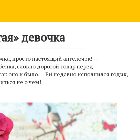
тая» девочка
очка, просто настоящий ангелочек! —
бенка, словно дорогой товар перед
так оно и было. — Ей недавно исполнился годик,
иться не о чем!