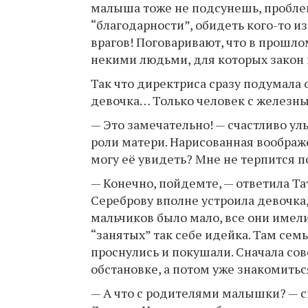
малыша тоже не подсунешь, проблем
“благодарности”, обидеть кого-то и
врагов! Поговаривают, что в прошло
некими людьми, для которых закон 
Так что директриса сразу подумала о
девочка… Только человек с железным
— Это замечательно! — счастливо ул
роли матери. Нарисованная воображ
могу её увидеть? Мне не терпится 
— Конечно, пойдемте, — ответила Та
Сереброву вполне устроила девочка
мальчиков было мало, все они имели
“занятых” так себе идейка. Там сем
проснулись и покушали. Сначала со
обстановке, а потом уже знакомитьс
— А что с родителями малышки? — с