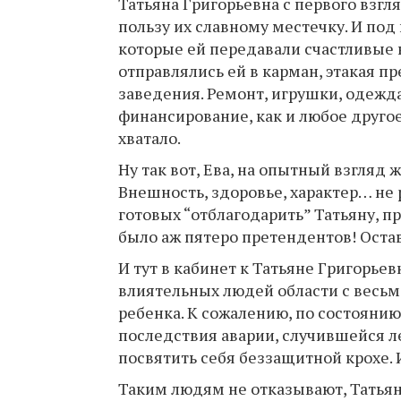
Татьяна Григорьевна с первого взгл
пользу их славному местечку. И по
которые ей передавали счастливые
отправлялись ей в карман, этакая пр
заведения. Ремонт, игрушки, одежда
финансирование, как и любое друго
хватало.
Ну так вот, Ева, на опытный взгля
Внешность, здоровье, характер… не 
готовых “отблагодарить” Татьяну, пр
было аж пятеро претендентов! Оста
И тут в кабинет к Татьяне Григорье
влиятельных людей области с весьм
ребенка. К сожалению, по состоянию
последствия аварии, случившейся ле
посвятить себя беззащитной крохе. 
Таким людям не отказывают, Татьяна