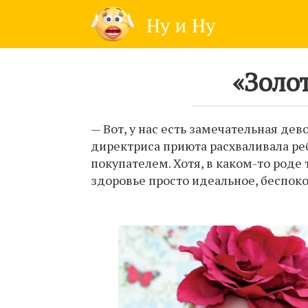
Skip
Ну и Ну
to
content
«Золо
— Вот, у нас есть замечательная дев
директриса приюта расхваливала ре
покупателем. Хотя, в каком-то роде 
здоровье просто идеальное, беспоко