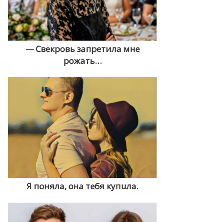
— Свекровь запретила мне
рожать…
Я поняла, она тебя купuла.