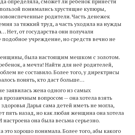
яда определяла, сможет ли ребенок принести
д пользой понимались хрустящие купюры,
 новоиспеченные родители. Часть денежек
емия за тяжкий труд, а часть уходила на нужды
… Нет, от государства они получали
е подобное учреждение, но средств вечно не
д женщины, была настоящим мешком с золотом.
ребенок, а мечта! Найти для неё родителей,
облем не составило. Более того, у директрисы
валось понять, кто даст больше…
вне заявилась жена одного из самых
а прозаичным вопросом — она хотела взять
 здоровья Дарья сама детей иметь не могла,
т пять назад, но как любая женщина она хотела
И настроена она была весьма серьезно.
 это хорошо понимала. Более того, абы какого