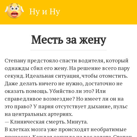
Skip
Ну и Ну
to
content
Месть за жену
Степану предстояло спасти водителя, который
однажды сбил его жену. На решение всего пару
секунд. Идеальная ситуация, чтобы отомстить.
Даже делать ничего не нужно, достаточно не
оказать помощь. Убийство ли это? Или
справедливое возмездие? Но имеет ли он на
это право? У парня отсутствует дыхание, пульс
на центральных артериях.
— Клиническая смерть. Минута.
В клетках мозга уже происходят необратимые
процессы. Каждая секунда на вес золота. Степан