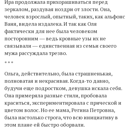
Ира продолжала прихорашиваться перед
зеркалом, раздувая ноздри от злости. Она,
человек взрослый, опытный, таких, как альфонс
Ваня, видела издалека. И так как Оля
фактически для нее была человеком
посторонним ― ведь кровные узы их не
связывали ― единственная из семьи своего
мужа рассуждала трезво.
* * *
Ольга, действительно, была страшненькая,
полноватая и некрасивая. Когда-то давно,
будучи еще подростком, девушка искала себя.
Она примеряла разные стили, пробовала
краситься, экспериментировала с прической и
цветом волос. Но ее мама, Регина Петровна,
была настолько строга, что всю инициативу в
этом плане ей быстро оборвали.