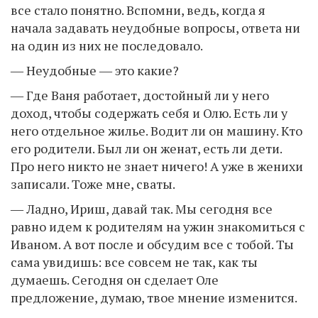
все стало понятно. Вспомни, ведь, когда я
начала задавать неудобные вопросы, ответа ни
на один из них не последовало.
― Неудобные ― это какие?
― Где Ваня работает, достойный ли у него
доход, чтобы содержать себя и Олю. Есть ли у
него отдельное жилье. Водит ли он машину. Кто
его родители. Был ли он женат, есть ли дети.
Про него никто не знает ничего! А уже в женихи
записали. Тоже мне, сваты.
― Ладно, Ириш, давай так. Мы сегодня все
равно идем к родителям на ужин знакомиться с
Иваном. А вот после и обсудим все с тобой. Ты
сама увидишь: все совсем не так, как ты
думаешь. Сегодня он сделает Оле
предложение, думаю, твое мнение изменится.