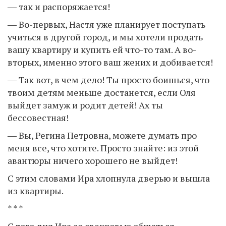
― так и распоряжается!
― Во-первых, Настя уже планирует поступать
учиться в другой город, и мы хотели продать
вашу квартиру и купить ей что-то там. А во-
вторых, именно этого ваш жених и добивается!
― Так вот, в чем дело! Ты просто боишься, что
твоим детям меньше достанется, если Оля
выйдет замуж и родит детей! Ах ты
бессовестная!
― Вы, Регина Петровна, можете думать про
меня все, что хотите. Просто знайте: из этой
авантюры ничего хорошего не выйдет!
С этим словами Ира хлопнула дверью и вышла
из квартиры.
* * *