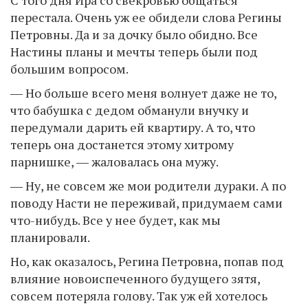
С того дня Ира со свекровью общаться
перестала. Очень уж ее обидели слова Регины
Петровны. Да и за дочку было обидно. Все
Настины планы и мечты теперь были под
большим вопросом.
― Но больше всего меня волнует даже не то,
что бабушка с дедом обманули внучку и
передумали дарить ей квартиру. А то, что
теперь она достанется этому хитрому
парнишке, ― жаловалась она мужу.
― Ну, не совсем же мои родители дураки. А по
поводу Насти не переживай, придумаем сами
что-нибудь. Все у нее будет, как мы
планировали.
Но, как оказалось, Регина Петровна, попав под
влияние новоиспеченного будущего зятя,
совсем потеряла голову. Так уж ей хотелось