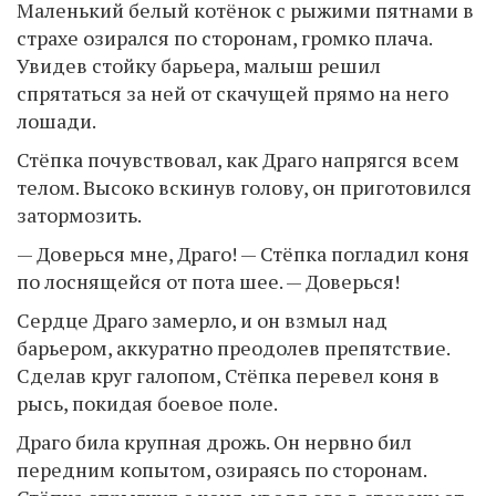
Маленький белый котёнок с рыжими пятнами в
страхе озирался по сторонам, громко плача.
Увидев стойку барьера, малыш решил
спрятаться за ней от скачущей прямо на него
лошади.
Стёпка почувствовал, как Драго напрягся всем
телом. Высоко вскинув голову, он приготовился
затормозить.
— Доверься мне, Драго! — Стёпка погладил коня
по лоснящейся от пота шее. — Доверься!
Сердце Драго замерло, и он взмыл над
барьером, аккуратно преодолев препятствие.
Сделав круг галопом, Стёпка перевел коня в
рысь, покидая боевое поле.
Драго била крупная дрожь. Он нервно бил
передним копытом, озираясь по сторонам.