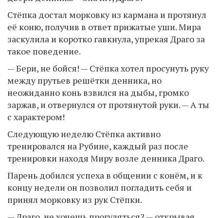
Стёпка достал морковку из кармана и протянул
её коню, получив в ответ прижатые уши. Мира
заскулила и коротко гавкнула, упрекая Драго за
такое поведение.
— Бери, не бойся! — Стёпка хотел просунуть руку
между прутьев решётки денника, но
неожиданно конь взвился на дыбы, громко
заржав, и отвернулся от протянутой руки. — А ты
с характером!
Следующую неделю Стёпка активно
тренировался на Рубине, каждый раз после
тренировки находя Миру возле денника Драго.
Парень добился успеха в общении с конём, и к
концу недели он позволил погладить себя и
принял морковку из рук Стёпки.
— Драго, не хочешь прогуляться? — открывая