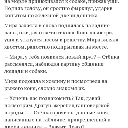
на морде принюхивался к собаке, прижав уши.
Подняв голову, он яростно фыркнул, ударив
копытом по железной двери денника.
Мира залаяла и снова поднялась на задние
лапы, ожидая ответа от коня. Конь навострил
уши и уткнулся носом в решетку. Мира виляла
хвостом, радостно подпрыгивая на месте.
— Мира, у тебя появился новый друг? — Стёпка
рассмеялся, наблюдая картину общения
лошади и собаки.
Мира подошла к хозяину и посмотрела на
рыжего коня, словно знакомя их.
— Хочешь нас познакомить? Так, давай
посмотрим. Драгун, жеребец ганноверской
породы… — Стёпка прочитал данные коня,
написанные на табличке, прикрепленной к
двери денника. — Значит, Драго?