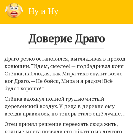
Skip
Ну и Ну
to
content
Доверие Драго
Драго резко остановился, выглядывая в проход
конюшни. “Идем, смелее! — подбадривал коня
Стёпка, наблюдая, как Мира тихо скулит возле
ног Драго. — Не бойся, Мира и я рядом! Всё
будет хорошо!”
Стёпка вдохнул полной грудью чистый
деревенский воздух. У деда в деревне ему
всегда нравилось, но теперь стало ещё лучше…
Отец принял решение переехать сюда жить,
родные места позвали его обратно из другого