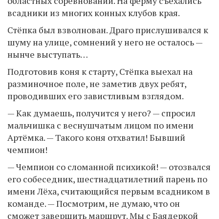
областных соревнований. На ферму съехались
всадники из многих конных клубов края.
Стёпка был взволнован. Драго прислушивался к
шуму на улице, сомнений у него не осталось —
нынче выступать…
Подготовив коня к старту, Стёпка выехал на
разминочное поле, не заметив двух ребят,
проводивших его завистливым взглядом.
— Как думаешь, получится у него? — спросил
мальчишка с веснушчатым лицом по имени
Артёмка. — Такого коня отхватил! Бывший
чемпион!
— Чемпион со сломанной психикой! — отозвался
его собеседник, шестнадцатилетний парень по
имени Лёха, считающийся первым всадником в
команде. — Посмотрим, не думаю, что он
сможет завершить маршрут. Мы с Баядеркой