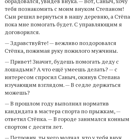
обрадовался, увидев внука. — Вот, Саныч, хочу
тебя познакомить с моим внуком Степаном!
Сын решил вернуться в нашу деревню, а Стёпа
пока мне помогать будет. С управляющим я
договорился.
— Здравствуйте! — вежливо поздоровался
Стёпка, пожимая руку пожилого мужчины.
— Привет! Значит, будешь помогать деду с
лошадьми? А что ещё умеешь делать? — с
интересом спросил Саныч, окинув Степана
изучающим взглядом. — В седле держаться
можешь?
— В прошлом году выполнил норматив
кандидата в мастера спорта по прыжкам, —
ответил Стёпка. — В городе занимался конным
спортом с десяти лет.
— Петрович, ты чего молчал, что у тебя внук