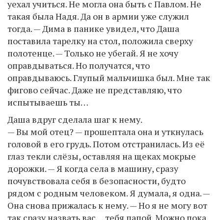
уехал учиться. Не могла она быть с Павлом. Не
такая была Надя. Да он в армии уже служил
тогда. — Дима в панике увидел, что Даша
поставила тарелку на стол, положила сверху
полотенце. — Только не убегай. Я не хочу
оправдываться. Но получатся, что
оправдываюсь. Глупый мальчишка был. Мне так
фигово сейчас. Даже не представляю, что
испытываешь ты…
Даша вдруг сделала шаг к нему.
— Вы мой отец? — прошептала она и уткнулась
головой в его грудь. Потом отстранилась. Из её
глаз текли слёзы, оставляя на щеках мокрые
дорожки. — Я когда села в машину, сразу
почувствовала себя в безопасности, будто
рядом с родным человеком. Я думала, я одна. —
Она снова прижалась к нему. — Но я не могу вот
так сразу назвать вас… тебя папой. Можно пока