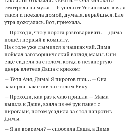
таксисты отказались везти. — Она виновато
смотрела на мужа. — Я ушла от Устиновых, взяла
такси и поехала домой, думала, вернёшься. Еле
утра дождалась. Вот, приехала.
— Проходи, что у порога разговаривать. — Дима
пошёл первый в комнату.
На столе уже дымился в чашках чай. Дима
поймал заговорщический взгляд мамы. Они
ещё сидели за столом, когда в незапертую
дверь влетела Даша с криком:
— Тётя Аня, Дима! Я пирогов при… — Она
замерла, заметив за столом Вику.
— Проходи, как раз к чаю пришла. — Мама
вышла к Даше, взяла из её рук пакет с
пирогами, потом усадила за стол напротив
Димы.
— Я не вовремя? — спросила Даша, а Дима