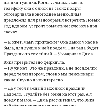
пьянки-гулянки. Когда услышал, как по
телефону она с одной из своих подруг
обговаривала новогоднее меню, Дима
предложил для разнообразия встретить Новый
Год вдвоём, устроит романтическую ночь при
свечах.
— Может, маму пригласим? Она давно у нас не
была, или лучше к ней поедем. Она рада будет.
Праздник-то семейный. — Уговаривал Дима.
Вика презрительно фыркнула.
— Ну уж нет! Это же праздник, а не посиделки
перед телевизором, словно мы пенсионеры
какие. Скучно и неинтересно.
— Да у тебя каждый выходной праздник.
Надоело… Гуляйте без меня на этот раз. А я
поеду к маме. — Дима рассчитывал, что Вика
пойдёт на уступки хоть раз в жизни.