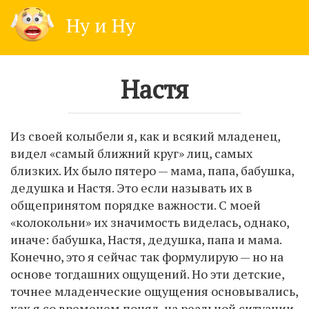
Skip
Ну и Ну
to
content
Настя
Из своей колыбели я, как и всякий младенец,
видел «самый ближний круг» лиц, самых
близких. Их было пятеро — мама, папа, бабушка,
дедушка и Настя. Это если называть их в
общепринятом порядке важности. С моей
«колокольни» их значимость виделась, однако,
иначе: бабушка, Настя, дедушка, папа и мама.
Конечно, это я сейчас так формулирую — но на
основе тогдашних ощущений. Но эти детские,
точнее младенческие ощущения основывались,
как я со временем понял, на реальной ситуации