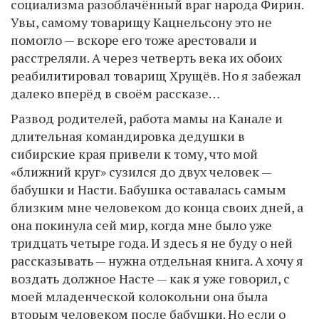
социализма разоблачённый враг народа Фирин.
Увы, самому товарищу Кацнельсону это не
помогло — вскоре его тоже арестовали и
расстреляли. А через четверть века их обоих
реабилитировал товарищ Хрущёв. Но я забежал
далеко вперёд в своём рассказе…
Развод родителей, работа мамы на Канале и
длительная командировка дедушки в
сибирские края привели к тому, что мой
«ближний круг» сузился до двух человек —
бабушки и Насти. Бабушка оставалась самым
близким мне человеком до конца своих дней, а
она покинула сей мир, когда мне было уже
тридцать четыре года. И здесь я не буду о ней
рассказывать — нужна отдельная книга. А хочу я
воздать должное Насте — как я уже говорил, с
моей младенческой колокольни она была
вторым человеком после бабушки. Но если о