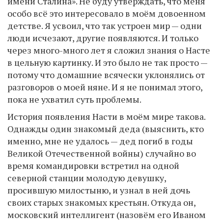
имени Сталина». Не буду утверждать, что меня
особо всё это интересовало в моём довоенном
детстве. Я усвоил, что так устроен мир — одни
люди исчезают, другие появляются. И только
через много-много лет я сложил знания о Насте
в цельную картинку. И это было не так просто —
потому что домашние всячески уклонялись от
разговоров о моей няне. И я не понимал этого,
пока не ухватил суть проблемы.
История появления Насти в моём мире такова.
Однажды один знакомый деда (выяснить, кто
именно, мне не удалось — дед погиб в годы
Великой Отечественной войны) случайно во
время командировки встретил на одной
северной станции молодую девушку,
просившую милостыню, и узнал в ней дочь
своих старых знакомых крестьян. Откуда он,
московский интеллигент (назовём его Иваном