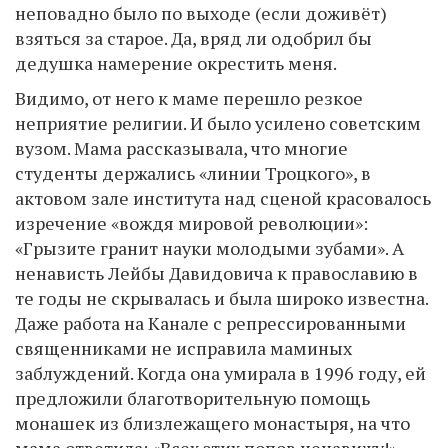
неповадно было по выходе (если доживёт)
взяться за старое. Да, вряд ли одобрил бы
дедушка намерение окрестить меня.
Видимо, от него к маме перешло резкое
неприятие религии. И было усилено советским
вузом. Мама рассказывала, что многие
студенты держались «линии Троцкого», в
актовом зале института над сценой красовалось
изречение «вождя мировой революции»:
«Грызите гранит науки молодыми зубами». А
ненависть Лейбы Давидовича к православию в
те годы не скрывалась и была широко известна.
Даже работа на Канале с репрессированными
священниками не исправила маминых
заблуждений. Когда она умирала в 1996 году, ей
предложили благотворительную помощь
монашек из близлежащего монастыря, на что
мама ответила: «Всех этих попов ненавижу!»