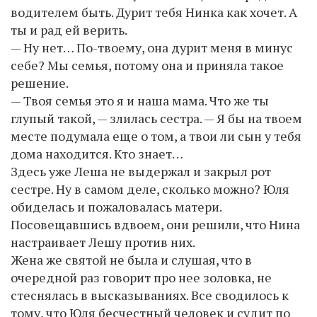
водителем быть. Дурит тебя Нинка как хочет. А
ты и рад ей верить.
— Ну нет… По-твоему, она дурит меня в минус
себе? Мы семья, потому она и приняла такое
решение.
— Твоя семья это я и наша мама. Что же ты
глупый такой, — злилась сестра. — Я бы на твоем
месте подумала еще о том, а твои ли сын у тебя
дома находится. Кто знает…
Здесь уже Леша не выдержал и закрыл рот
сестре. Ну в самом деле, сколько можно? Юля
обиделась и пожаловалась матери.
Посовещавшись вдвоем, они решили, что Нина
настраивает Лешу против них.
Жена же святой не была и слушая, что в
очередной раз говорит про нее золовка, не
стеснялась в высказываниях. Все сводилось к
тому, что Юля бесчестный человек и судит по