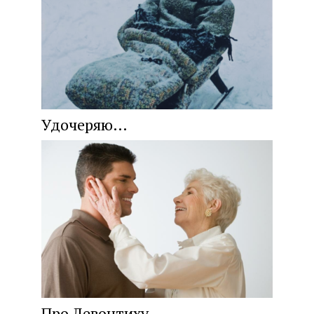
Удочеряю…
Про Левонтиху