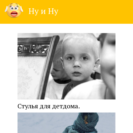
Skip
Ну и Ну
to
content
Стулья для детдома.