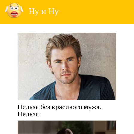
Skip
Ну и Ну
to
content
Нельзя без красивого мужа.
Нельзя