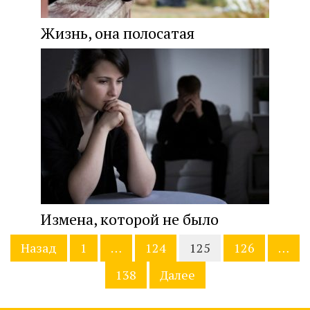
Жизнь, она полосатая
Измена, которой не было
Навигация
Назад
1
…
124
125
126
…
по
записям
138
Далее