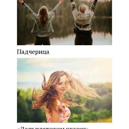
Падчерица
«Долг платежом красен»