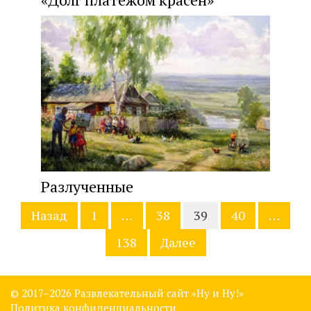
Разлученные
Навигация
Назад
1
…
38
39
40
…
по
записям
138
Далее
© 2017–
2026 Развлекательный сайт «Ну и Ну!»
Политика конфиденциальности