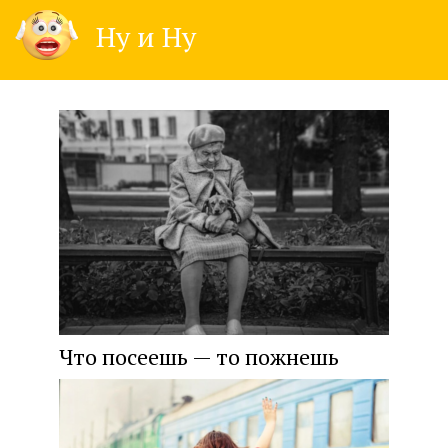
Skip
Ну и Ну
to
content
Что посеешь — то пожнешь