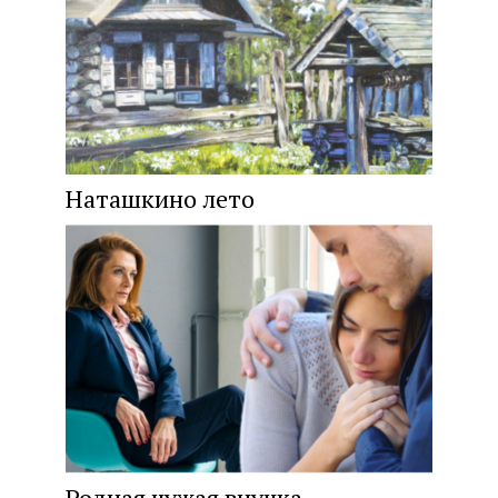
Наташкино лето
Родная чужая внучка