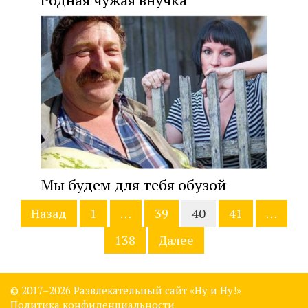
Мы будем для тебя обузой
Навигация
Назад
1
…
39
40
41
…
по
записям
138
Далее
© 2017–
2026 Развлекательный сайт «Ну и Ну!»
Политика конфиденциальности