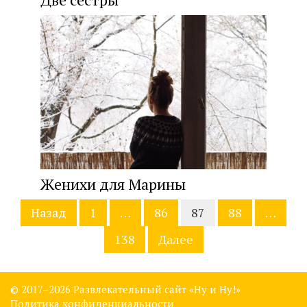
Женихи для Марины
Навигация
Назад
1
…
86
87
88
…
по
записям
138
Далее
© 2017–
2026 Развлекательный сайт «Ну и Ну!»
Политика конфиденциальности