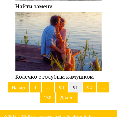
Найти замену
Колечко с голубым камушком
Навигация
Назад
1
…
90
91
92
…
по
записям
138
Далее
© 2017–
2026 Развлекательный сайт «Ну и Ну!»