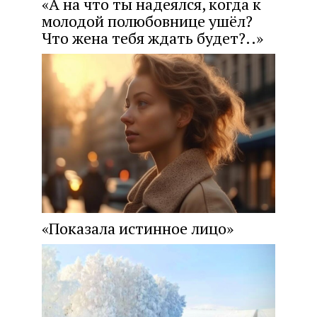
«А на что ты надеялся, когда к
молодой полюбовнице ушёл?
Что жена тебя ждать будет?..»
«Показала истинное лицо»