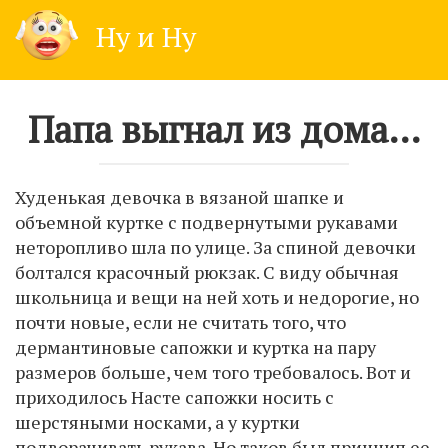
Skip
Ну и Ну
to
content
Папа выгнал из дома…
Худенькая девочка в вязаной шапке и
объемной куртке с подвернутыми рукавами
неторопливо шла по улице. За спиной девочки
болтался красочный рюкзак. С виду обычная
школьница и вещи на ней хоть и недорогие, но
почти новые, если не считать того, что
дермантиновые сапожки и куртка на пару
размеров больше, чем того требовалось. Вот и
приходилось Насте сапожки носить с
шерстяными носками, а у куртки
подворачивать рукава. Но таков был принцип ее