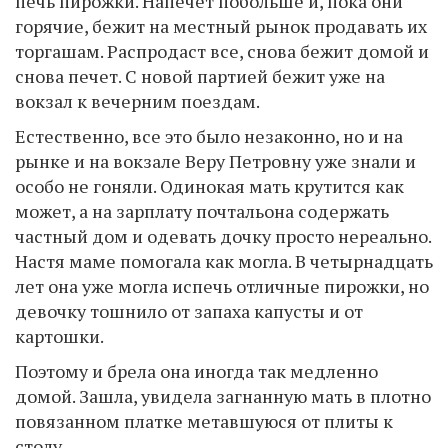
печь пирожки. Напечет побольше и, пока они
горячие, бежит на местный рынок продавать их
торгашам. Распродаст все, снова бежит домой и
снова печет. С новой партией бежит уже на
вокзал к вечерним поездам.
Естественно, все это было незаконно, но и на
рынке и на вокзале Веру Петровну уже знали и
особо не гоняли. Одинокая мать крутится как
может, а на зарплату почтальона содержать
частный дом и одевать дочку просто нереально.
Настя маме помогала как могла. В четырнадцать
лет она уже могла испечь отличные пирожки, но
девочку тошнило от запаха капусты и от
картошки.
Поэтому и брела она иногда так медленно
домой. Зашла, увидела загнанную мать в плотно
повязанном платке метавшуюся от плиты к
столу.