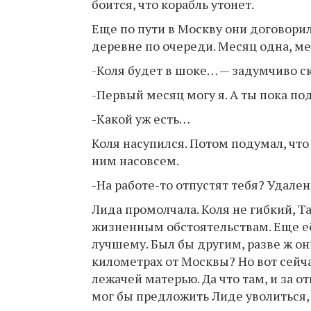
боится, что корабль утонет.
Еще по пути в Москву они договорили
деревне по очереди. Месяц одна, ме
-Коля будет в шоке… — задумчиво ск
-Первый месяц могу я. А ты пока под
-Какой уж есть…
Коля насупился. Потом подумал, что
ним насовсем.
-На работе-то отпустят тебя? Удале
Лида промолчала. Коля не гибкий, Т
жизненным обстоятельствам. Еще её 
лучшему. Был бы другим, разве ж он
километрах от Москвы? Но вот сейча
лежачей матерью. Да что там, и за 
мог бы предложить Лиде уволиться, с