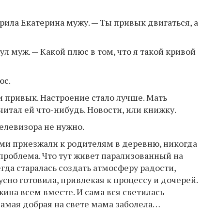
рила Екатерина мужу. — Ты привык двигаться, а
л муж. — Какой плюс в том, что я такой кривой
юс.
и привык. Настроение стало лучше. Мать
читал ей что-нибудь. Новости, или книжку.
телевизора не нужно.
ьми приезжали к родителям в деревню, никогда
проблема. Что тут живет парализованный на
егда старалась создать атмосферу радости,
кусно готовила, привлекая к процессу и дочерей.
ина всем вместе. И сама вся светилась
 самая добрая на свете мама заболела…