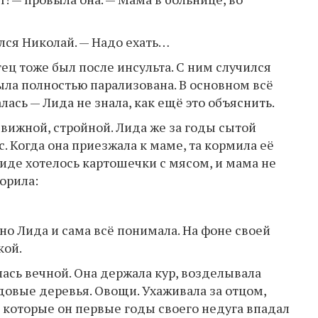
ился Николай. — Надо ехать…
тец тоже был после инсульта. С ним случился
была полностью парализована. В основном всё
ась — Лида не знала, как ещё это объяснить.
ижной, стройной. Лида же за годы сытой
. Когда она приезжала к маме, та кормила её
Лиде хотелось картошечки с мясом, и мама не
орила:
 но Лида и сама всё понимала. На фоне своей
кой.
алась вечной. Она держала кур, возделывала
довые деревья. Овощи. Ухаживала за отцом,
 которые он первые годы своего недуга впадал