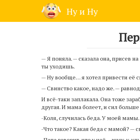
Skip
Ну и Ну
to
content
Пер
— Я поняла. — сказала она, присев на
ты уходишь.
— Ну вообще… я хотел привести её 
— Свинство какое, надо же. — равно
И всё-таки заплакала. Она тоже зара
другая. И мама болеет, и сил больш
-Коля, случилась беда. У моей мамы
-Что такое? Какая беда с мамой? — 
-Папа говорит, что у неё… инсу-у-уль