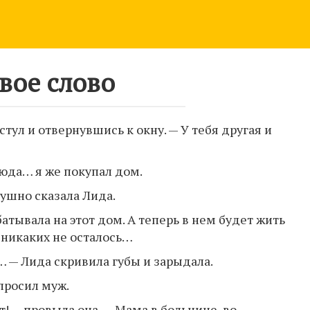
вое слово
 стул и отвернувшись к окну. — У тебя другая и
сюда… я же покупал дом.
душно сказала Лида.
батывала на этот дом. А теперь в нем будет жить
е никаких не осталось…
… — Лида скривила губы и зарыдала.
спросил муж.
т! — провыла она. — Мама в больнице, во