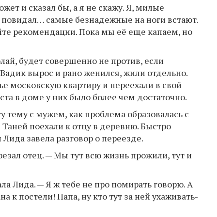
ожет и сказал бы, а я не скажу. Я, милые
у повидал… самые безнадежные на ноги встают.
айте рекомендации. Пока мы её еще капаем, но
олай, будет совершенно не против, если
Вадик вырос и рано женился, жили отдельно.
ье московскую квартиру и переехали в свой
та в доме у них было более чем достаточно.
ту тему с мужем, как проблема образовалась с
 Таней поехали к отцу в деревню. Быстро
 Лида завела разговор о переезде.
резал отец. — Мы тут всю жизнь прожили, тут и
 Лида. — Я ж тебе не про помирать говорю. А
а к постели! Папа, ну кто тут за ней ухаживать-