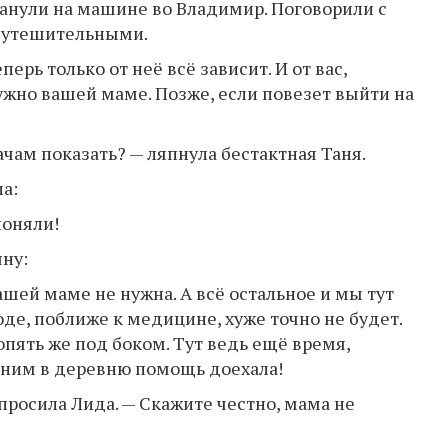
ванули на машине во Владимир. Поговорили с
 утешительными.
перь только от неё всё зависит. И от вас,
нужно вашей маме. Позже, если повезет выйти на
ачам показать? — ляпнула бестактная Таня.
а:
поняли!
яну:
ашей маме не нужна. А всё остальное и мы тут
оде, поближе к медицине, хуже точно не будет.
опять же под боком. Тут ведь ещё время,
 ним в деревню помощь доехала!
росила Лида. — Скажите честно, мама не