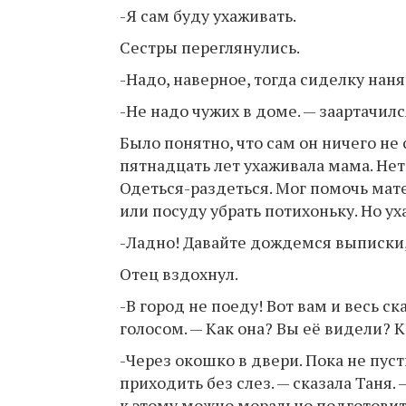
-Я сам буду ухаживать.
Сестры переглянулись.
-Надо, наверное, тогда сиделку нан
-Не надо чужих в доме. — заартачилс
Было понятно, что сам он ничего не 
пятнадцать лет ухаживала мама. Нет,
Одеться-раздеться. Мог помочь мате
или посуду убрать потихоньку. Но ух
-Ладно! Давайте дождемся выписки,
Отец вздохнул.
-В город не поеду! Вот вам и весь с
голосом. — Как она? Вы её видели? 
-Через окошко в двери. Пока не пуст
приходить без слез. — сказала Таня. 
к этому можно морально подготовит