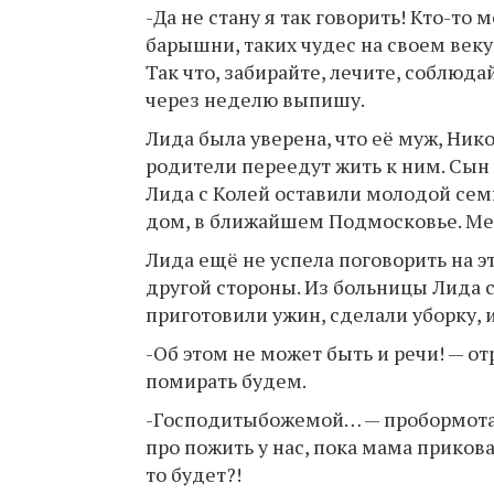
-Да не стану я так говорить! Кто-то м
барышни, таких чудес на своем век
Так что, забирайте, лечите, соблюд
через неделю выпишу.
Лида была уверена, что её муж, Ник
родители переедут жить к ним. Сын 
Лида с Колей оставили молодой сем
дом, в ближайшем Подмосковье. Мес
Лида ещё не успела поговорить на э
другой стороны. Из больницы Лида с
приготовили ужин, сделали уборку, и
-Об этом не может быть и речи! — от
помирать будем.
-Господитыбожемой… — пробормотала
про пожить у нас, пока мама прикован
то будет?!