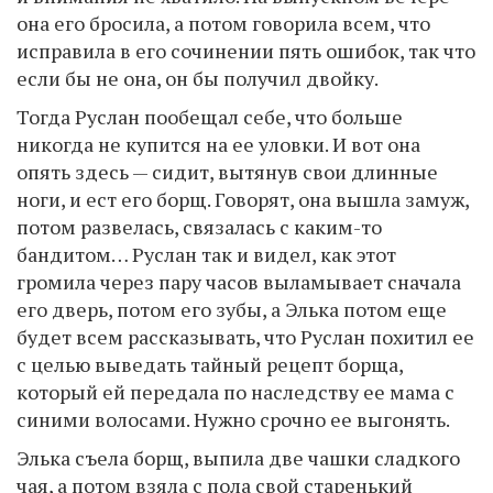
она его бросила, а потом говорила всем, что
исправила в его сочинении пять ошибок, так что
если бы не она, он бы получил двойку.
Тогда Руслан пообещал себе, что больше
никогда не купится на ее уловки. И вот она
опять здесь — сидит, вытянув свои длинные
ноги, и ест его борщ. Говорят, она вышла замуж,
потом развелась, связалась с каким-то
бандитом… Руслан так и видел, как этот
громила через пару часов выламывает сначала
его дверь, потом его зубы, а Элька потом еще
будет всем рассказывать, что Руслан похитил ее
с целью выведать тайный рецепт борща,
который ей передала по наследству ее мама с
синими волосами. Нужно срочно ее выгонять.
Элька съела борщ, выпила две чашки сладкого
чая, а потом взяла с пола свой старенький