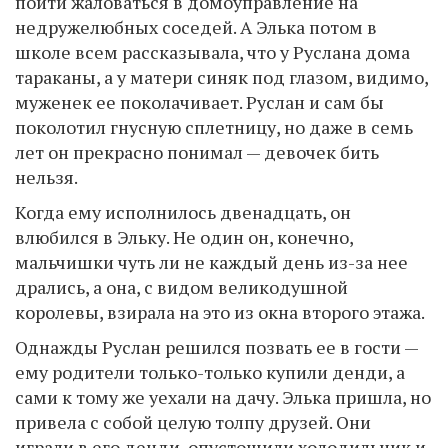
пойти жаловаться в домоуправление на
недружелюбных соседей. А Элька потом в
школе всем рассказывала, что у Руслана дома
тараканы, а у матери синяк под глазом, видимо,
муженек ее поколачивает. Руслан и сам бы
поколотил гнусную сплетницу, но даже в семь
лет он прекрасно понимал — девочек бить
нельзя.
Когда ему исполнилось двенадцать, он
влюбился в Эльку. Не один он, конечно,
мальчишки чуть ли не каждый день из-за нее
дрались, а она, с видом великодушной
королевы, взирала на это из окна второго этажа.
Однажды Руслан решился позвать ее в гости —
ему родители только-только купили денди, а
сами к тому же уехали на дачу. Элька пришла, но
привела с собой целую толпу друзей. Они
играли в его денди, опустошили холодильник и