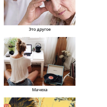
Это другое
Мачеха