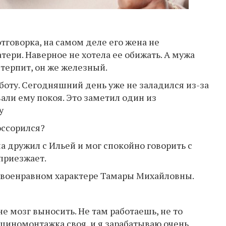
тговорка, на самом деле его жена не
тери. Наверное не хотела ее обижать. А мужа
терпит, он же железный.
боту. Сегодняшний день уже не заладился из-за
али ему покоя. Это заметил один из
у
оссорился?
ша дружил с Ильей и мог спокойно говорить с
приезжает.
о своенравном характере Тамары Михайловны.
мне мозг выносить. Не там работаешь, не то
я шиномонтажка своя, и я зарабатываю очень