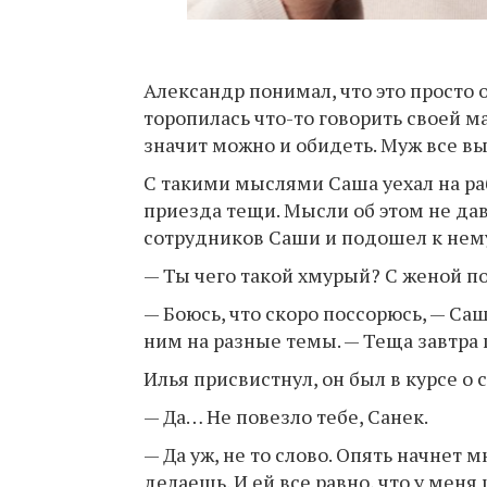
Александр понимал, что это просто о
торопилась что-то говорить своей ма
значит можно и обидеть. Муж все вы
С такими мыслями Саша уехал на ра
приезда тещи. Мысли об этом не дав
сотрудников Саши и подошел к нем
— Ты чего такой хмурый? С женой п
— Боюсь, что скоро поссорюсь, — Са
ним на разные темы. — Теща завтра 
Илья присвистнул, он был в курсе 
— Да… Не повезло тебе, Санек.
— Да уж, не то слово. Опять начнет 
делаешь. И ей все равно, что у мен