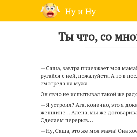
Skip
Ну и Ну
to
content
Ты что, со мн
— Саша, завтра приезжает моя мама!
ругайся с ней, пожалуйста. А то в п
смотрела на мужа.
Он явно не испытывал такой же радо
— Я устроил? Ага, конечно, это я д
женщине… Алена, мы же договаривали
Сделаем перерыв…
— Ну, Саша, это же моя мама! Она хо