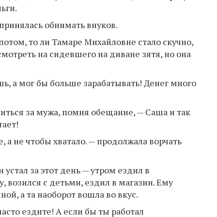
ьги.
принялась обнимать внуков.
отом, то ли Тамаре Михайловне стало скучно,
смотреть на сидевшего на диване зятя, но она
ь, а мог бы больше зарабатывать! Денег много
иться за мужа, помня обещание, — Саша и так
тает!
, а не чтобы хватало. — продолжала ворчать
 устал за этот день — утром ездил в
 возился с детьми, ездил в магазин. Ему
ой, а та наоборот вошла во вкус.
часто ездите! А если бы ты работал