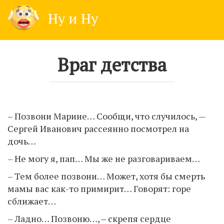
Skip
Ну и Ну
to
content
Враг детства
– Позвони Марине… Сообщи, что случилось, —
Сергей Иванович рассеянно посмотрел на
дочь…
– Не могу я, пап… Мы же не разговариваем…
– Тем более позвони… Может, хотя бы смерть
мамы вас как-то примирит… Говорят: горе
сближает…
– Ладно… Позвоню…, ‒ скрепя сердце