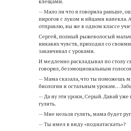
клещами.
— Мало ли что я говорила раньше, ош
пирогов с луком и яйцами напекла. А
отправлю, вы же в одном классе учи
Сергей, полный рыжеволосый маль
никаких чувств, приходил со своим
заканчивал с уроками.
И медленно раскладывал по столу 
говорил, безэмоциональным голосо
— Мама сказала, что ты поможешь м
биологии и остальным урокам… Заб
— Да ну эти уроки, Серый. Давай уж
гулять.
— Мне нельзя гулять, мама будет ру
— Ты имел в виду «поднатаскать»?