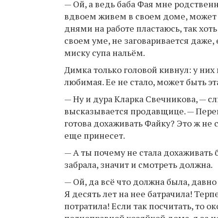
— Ой, а ведь баба Фая мне родствен
вдвоем живем в своем доме, может 
днями на работе пластаюсь, так хоть
своем уме, не заговаривается даже,
миску супа нальём.
Димка только головой кивнул: у них 
любимая. Ее не стало, может быть эт
— Ну и дура Кларка Свечникова, — сл
высказывается продавщице. — Перев
готова дохаживать Файку? Это ж не с
еще принесет.
— А ты почему не стала дохаживать 
забрала, значит и смотреть должна.
— Ой, да всё что должна была, давно
Я десять лет на нее батрачила! Терп
потратила! Если так посчитать, то о