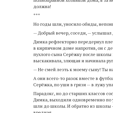
полноправной хозяйкой дома, я за н
должна!
***
Но годы шли, уносило обиды, непо
— Добрый вечер, соседи, — услышал
Димка рефлекторно передернул плеч
в кирпичном доме напротив, он с дет
пухлого сына Серёжку после школы н
выскакивала, злющая и начинала руг
— Не смей лезть к моему сыну! Ты н
А они всего-то разок вместе в футб
Серёжка, по уши в грязи — в лужу упа
Парадокс, но до старших классов с
Димка, выходили одновременно по у
шли до школы. И обратно из школы —
вредная.