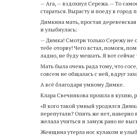
— Ага, — вздохнул Сережа. — То само
стараться. Вырасту и поеду в город п
Димкина мать, простая деревенская
и улыбнулась:
— Димка! Смотри только Сережу не о
тебе оторву! Чего встал, помоги, пом
ладно, не буду мешать. Я вот сейча
Мать была очень рада тому, что сос
совсем не общалась с ней, вдруг зах
А всё благодаря умному Димке.
Клара Свечникова прошла в кухню, р
«В кого такой умный уродился Димка
перепутали? Опять же нет, наверно в
желала учиться и замуж рано не выс
Женщина утерла нос кулаком и улыб