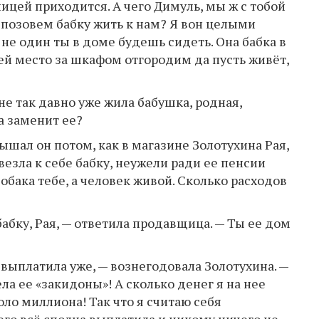
ницей приходится. А чего Димуль, мы ж с тобой
позовем бабку жить к нам? Я вон целыми
 не один ты в доме будешь сидеть. Она бабка в
 ей место за шкафом отгородим да пусть живёт,
не так давно уже жила бабушка, родная,
а заменит ее?
ышал он потом, как в магазине Золотухина Рая,
езла к себе бабку, неужели ради ее пенсии
обака тебе, а человек живой. Сколько расходов
бабку, Рая, — ответила продавщица. — Ты ее дом
 выплатила уже, — вознегодовала Золотухина. —
ела ее «закидоны»! А сколько денег я на нее
коло миллиона! Так что я считаю себя