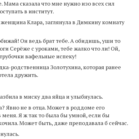
е. Мама сказала что мне нужно изо всех сил
оступать в институт.
 женщина Клара, заглянула в Димкину комнату
бижай! Он ведь брат тебе. А обидишь, уши то
оги Серёже с уроками, тебе жалко что ли! Ой,
с трубочки вафельные испеку!
едка-родственница Золотухина, которая ранее
отела дружить.
азбила в миску два яйца и улыбнулась.
? Явно не в отца. Может в роддоме его
 меня. Я ж так то была бы умной, если бы
кочила. Может быть, даже преподавала б сейчас.
нулась.