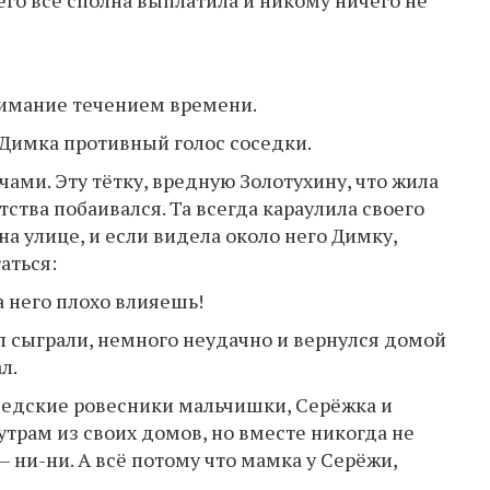
его всё сполна выплатила и никому ничего не
нимание течением времени.
 Димка противный голос соседки.
ами. Эту тётку, вредную Золотухину, что жила
ства побаивался. Та всегда караулила своего
а улице, и если видела около него Димку,
аться:
а него плохо влияешь!
ол сыграли, немного неудачно и вернулся домой
л.
оседские ровесники мальчишки, Серёжка и
трам из своих домов, но вместе никогда не
 ни-ни. А всё потому что мамка у Серёжи,