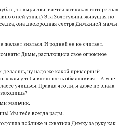
глубже, то вырисовывается вот какая интересная
авно о ней узнал.) Эта Золотухина, живущая по-
соседка, она двоюродная сестра Димкиной мамы!
 желает знаться. И родней ее не считает.
 комнаты Димы, расплющила свое огромное
ки делаешь, ну надо же какой примерный
ишь какая у тебя внешность обманчивая… А мне
лассе учишься. Правда что ли, я даже не знала.
е заходишь?
ами мальчик.
ишь! Мы тебе всегда рады!
одошла поближе и схватила Димку за руку как