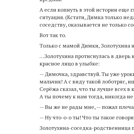
А если копнуть в этой истории еще 
ситуация. (Кстати, Димка только нед
соседству, оказывается не только 
Вот так то.
Только с мамой Димки, Золотухина не
…Золотухина протиснулась в дверь
красное лицо в улыбке:
— Димочка, здравствуй. Ты уже уро
мальчик! А с виду такой лоботряс, 
Серёжа сказал, что ты лучше всех в к
А ты почему к нам тогда, никогда н
— Вы же не рады мне, — пожал плеч
— Ну что-о-о ты! Что ты такое говор
Золотухина-соседка-родственница п