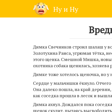
Skip
Ну и Ну
to
content
Вред
Димка Свечников строил шалаш у вор
Золотухина Раиса, угрюмая тётка, н
этого щенка. Смешной Мишка, новый
охотника собака щенилась, хозяева 
Димке тоже хотелось щеночка, но у н
Сердце у мальчишки ёкнуло. Отчего
Она далеко пошла, на край деревни, 
как соседка прошла в лесок и вышла
Димка ахнул. Дождался пока соседка 
щенок скулит, пытаясь высвободитьс