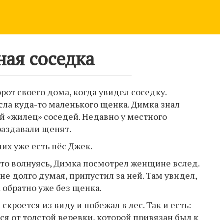
ная соседка
от своего дома, когда увидел соседку.
есла куда-то маленького щенка. Димка знал
 «жилец» соседей. Недавно у местного
раздавали щенят.
их уже есть пёс Джек.
 то волнуясь, Димка посмотрел женщине вслед.
не долго думая, припустил за ней. Там увидел,
 обратно уже без щенка.
скроется из виду и побежал в лес. Так и есть:
я от толстой веревки, которой привязан был к