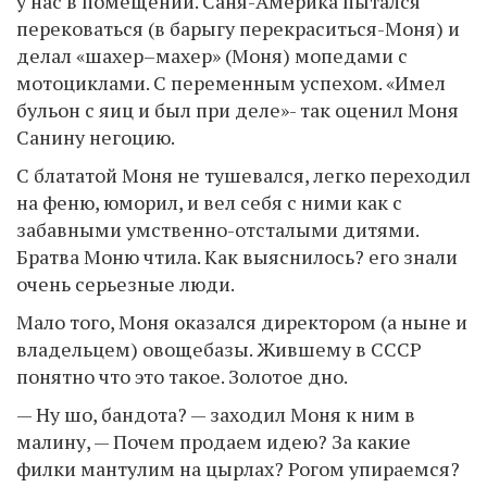
у нас в помещении. Саня-Америка пытался
перековаться (в барыгу перекраситься-Моня) и
делал «шахер–махер» (Моня) мопедами с
мотоциклами. С переменным успехом. «Имел
бульон с яиц и был при деле»- так оценил Моня
Санину негоцию.
С блататой Моня не тушевался, легко переходил
на феню, юморил, и вел себя с ними как с
забавными умственно-отсталыми дитями.
Братва Моню чтила. Как выяснилось? его знали
очень серьезные люди.
Мало того, Моня оказался директором (а ныне и
владельцем) овощебазы. Жившему в СССР
понятно что это такое. Золотое дно.
— Ну шо, бандота? — заходил Моня к ним в
малину, — Почем продаем идею? За какие
филки мантулим на цырлах? Рогом упираемся?