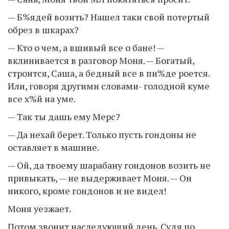
— Б%ядей возить? Нашел таки свой потертый
обрез в шкарах?
— Кто о чем, а вшивый все о бане! —
вклинивается в разговор Моня. — Богатый,
строится, Саша, а бедный все в пи%де роется.
Или, говоря другими словами- голодной куме
все х%й на уме.
— Так ты дашь ему Мерс?
— Да нехай берет. Только пусть гондоны не
оставляет в машине.
— Ой, да твоему шарабану гондонов возить не
привыкать, — не выдерживает Моня. — Он
никого, кроме гондонов и не видел!
Моня уезжает.
Потом звонит наследующий день. Судя по