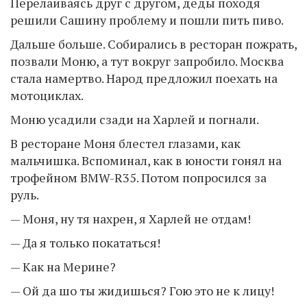
Перелаиваясь друг с другом, деды походя
решили Сашину проблему и пошли пить пиво.
Дальше больше. Собирались в ресторан пожрать,
позвали Моню, а тут вокруг запробило. Москва
стала намертво. Народ предложил поехать на
мотоциклах.
Моню усадили сзади на Харлей и погнали.
В ресторане Моня блестел глазами, как
мальчишка. Вспоминал, как в юности гонял на
трофейном BMW-R35. Потом попросился за
руль.
— Моня, ну тя нахрен, я Харлей не отдам!
— Да я только покататься!
— Как на Мерине?
— Ой да шо ты жидишься? Гою это не к лицу!