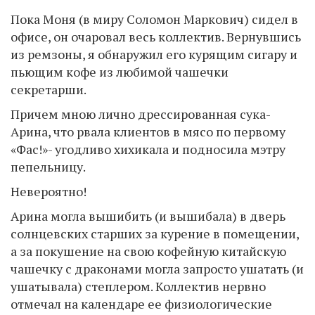
Пока Моня (в миру Соломон Маркович) сидел в
офисе, он очаровал весь коллектив. Вернувшись
из ремзоны, я обнаружил его курящим сигару и
пьющим кофе из любимой чашечки
секретарши.
Причем мною лично дрессированная сука-
Арина, что рвала клиентов в мясо по первому
«Фас!»- угодливо хихикала и подносила мэтру
пепельницу.
Невероятно!
Арина могла вышибить (и вышибала) в дверь
солнцевских старших за курение в помещении,
а за покушение на свою кофейную китайскую
чашечку с драконами могла запросто ушатать (и
ушатывала) степлером. Коллектив нервно
отмечал на календаре ее физиологические