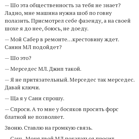
— Шо эта общественность за тебя не знает?
Ладно, мне машина нужна шоб по говну
полазить. Присмотрел себе фазенду, а на своей
шохе я до нее, боюсь, не доеду.
— Мой Сабер в ремонте…крестовину ждет.
Санин МЛ подойдет?
— Шо это?
— Мерседес МЛ. Джип такой.
— Я не притязательный. Мерседес так мерседес.
Давай ключи.
— Ща я у Сани спрошу.
— Спроси. А то мне у босяков просить форс
блатной не позволяет.
Звоню. Ставлю на громкую связь.
— Сань, Моня твой МЛ покататься просит.