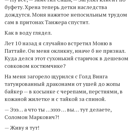
буфету. Хрена теперь детки наследства
дождутся. Моня нажитое непосильным трудом
сам в притонах Танжера спустит.
Как в воду глядел.
Лет 10 назад я случайно встретил Моню в
Паттайе. Он меня окликну, иначе б не признал.
Куда делся этот сухонький старичок в дешевом
совковом костюмчике?
На меня загорело щурился с Голд Винга
татуированный драконами от ушей до жопы
байкер — в косынке с черепами, перстнями, в
кожаной жилетке и с тайкой за спиной.
— Эээ… а что ты …ээээ … вы… тут делаете,
Соломон Маркович?!
— Живу я тут!