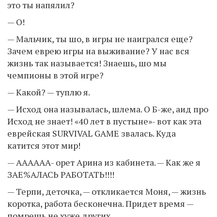
это ты напялил?
— О!
— Мальчик, ты шо, в игры не наигрался еще?
Зачем еврею игры на выживание? У нас вся
жизнь так называется! Знаешь, шо мы
чемпионы в этой игре?
— Какой? — туплю я.
— Исход она называлась, шлема. О Б-же, аид про
Исход не знает! «40 лет в пустыне»- вот как эта
еврейская SURVIVAL GAME звалась. Куда
катится этот мир!
— АААААА- орет Арина из кабинета. — Как же я
ЗАЕ%АЛАСЬ РАБОТАТЬ!!!!
— Терпи, деточка, — откликается Моня, — жизнь
коротка, работа бесконечна. Придет время —
помрешь не хуже других.