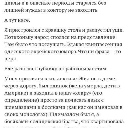
циклы и в опасные периоды старался без
лишней нужды в контору не заходить.
А тут нате.
Я пристроился с краешку стола и распустил уши.
Потихоньку народ сползся на представление.
Там было что послушать. Эдакая квинтэссенция
одесского еврейского юмора. Что ни фраза — то
перл.
Еле разогнал публику по рабочим местам.
Моня прижился в коллективе. Жил он в доме
через дорогу, был одинок (жена умерла, дети в
Америке) и заходил в нашу «хевру» (его
определение) просто за почесать язык с
шлемазлами и босяками (как нас он именовал в
своих монологах). Шлемазлом был я, а
босяками-солнцевская братва, что квартировала