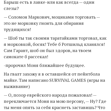
Барыш есть в лавке-или как всегда — одни
слезы?
— Соломон Маркович, моциками торговать —
это не морковку гноить для обирания
трудящихся!
— Шоб ты так своими таратайками торговал, как
я морковкой, босяк! Тебе б Ротшильд кланялся!
Сам Гарант, шоб он был здоров, на твоем
самокате б рассекал!
-пророчил Моня ближайшее будущее.
На гвалт захожу я в оставшейся от пейнтбола
майке. Там написано SURVIVAL GAMES (игры на
выживание)
— О, позор еврейского народа пожаловал! —
переключается Моня на мою персону, — Ну? Где
ты меня опять за себя краснеть заставишь? Что