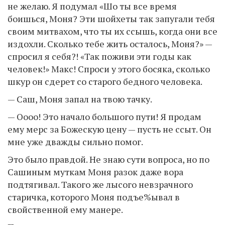
не желаю. Я подумал «Шо ты все время
боишься, Моня? Эти шойхеты так запугали тебя
своим митвахом, что ты их ссышь, когда они все
издохли. Сколько тебе жить осталось, Моня?» —
спросил я себя?! «Так поживи эти годы как
человек!» Макс! Спроси у этого босяка, сколько
шкур он сдерет со старого бедного человека.
— Саш, Моня запал на твою тачку.
— Оооо! Это начало большого пути! Я продам
ему мерс за Божескую цену — пусть не ссыт. Он
мне уже дважды сильно помог.
Это было правдой. Не знаю сути вопроса, но по
Сашиным муткам Моня разок даже вора
подтягивал. Такого же лысого невзрачного
старичка, которого Моня подъе%ывал в
свойственной ему манере.