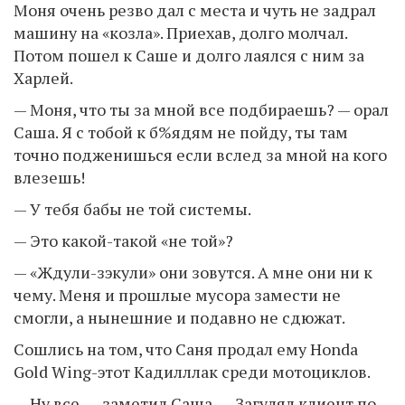
Моня очень резво дал с места и чуть не задрал
машину на «козла». Приехав, долго молчал.
Потом пошел к Саше и долго лаялся с ним за
Харлей.
— Моня, что ты за мной все подбираешь? — орал
Саша. Я с тобой к б%ядям не пойду, ты там
точно подженишься если вслед за мной на кого
влезешь!
— У тебя бабы не той системы.
— Это какой-такой «не той»?
— «Ждули-зэкули» они зовутся. А мне они ни к
чему. Меня и прошлые мусора замести не
смогли, а нынешние и подавно не сдюжат.
Сошлись на том, что Саня продал ему Honda
Gold Wing-этот Кадилллак среди мотоциклов.
— Ну все, — заметил Саша, — Загулял клиент по