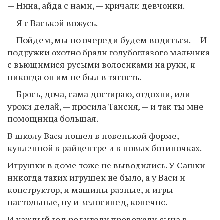
— Нина, айда с нами, — кричали девчонки.
— Я с Васькой вожусь.
— Пойдем, мы по очереди будем водиться. — И
подружки охотно брали голубоглазого мальчика
с вьющимися русыми волосиками на руки, и
никогда он им не был в тягость.
— Брось, доча, сама достираю, отдохни, или
уроки делай, — просила Таисия, — и так ты мне
помощница большая.
В школу Вася пошел в новенькой форме,
купленной в райцентре и в новых ботиночках.
Игрушки в доме тоже не выводились. У Сашки
никогда таких игрушек не было, а у Васи и
конструктор, и машины разные, и игры
настольные, ну и велосипед, конечно.
И каждый год родители провожали сына в