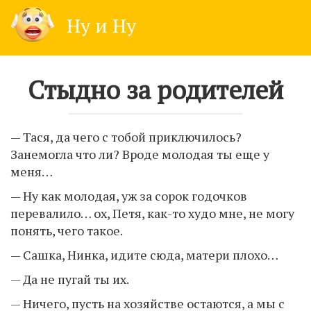
Skip
Ну и Ну
to
content
Стыдно за родителей
— Тася, да чего с тобой приключилось?
Занемогла что ли? Вроде молодая ты еще у
меня…
— Ну как молодая, уж за сорок годочков
перевалило… ох, Петя, как-то худо мне, не могу
понять, чего такое.
— Сашка, Нинка, идите сюда, матери плохо…
— Да не пугай ты их.
— Ничего, пусть на хозяйстве остаются, а мы с