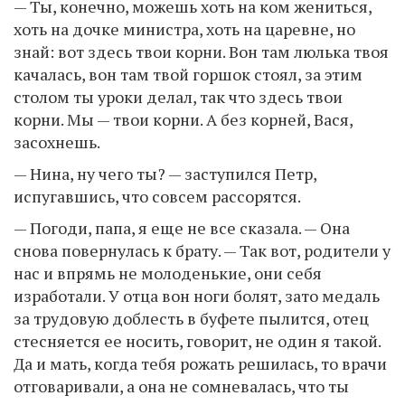
— Ты, конечно, можешь хоть на ком жениться,
хоть на дочке министра, хоть на царевне, но
знай: вот здесь твои корни. Вон там люлька твоя
качалась, вон там твой горшок стоял, за этим
столом ты уроки делал, так что здесь твои
корни. Мы — твои корни. А без корней, Вася,
засохнешь.
— Нина, ну чего ты? — заступился Петр,
испугавшись, что совсем рассорятся.
— Погоди, папа, я еще не все сказала. — Она
снова повернулась к брату. — Так вот, родители у
нас и впрямь не молоденькие, они себя
изработали. У отца вон ноги болят, зато медаль
за трудовую доблесть в буфете пылится, отец
стесняется ее носить, говорит, не один я такой.
Да и мать, когда тебя рожать решилась, то врачи
отговаривали, а она не сомневалась, что ты