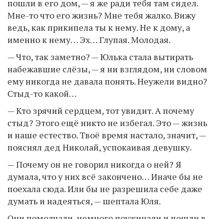
пошли в его дом, — я же ради тебя там сидел.
Мне-то что его жизнь? Мне тебя жалко. Вижу
ведь, как прикипела ты к нему. Не к дому, а
именно к нему… Эх… Глупая. Молодая.
— Что, так заметно? — Юлька стала вытирать
набежавшие слёзы, — я ни взглядом, ни словом
ему никогда не давала понять. Неужели видно?
Стыд-то какой…
— Кто зрячий сердцем, тот увидит. А почему
стыд? Этого ещё никто не избегал. Это — жизнь
и наше естество. Твоё время настало, значит, —
пояснял дед Николай, успокаивая девушку.
— Почему он не говорил никогда о ней? Я
думала, что у них всё закончено… Иначе бы не
поехала сюда. Или бы не разрешила себе даже
думать и надеяться, — шептала Юля.
Они помолчали, немного поужинали и пошли в