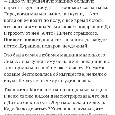
— Надо ту игрушечную машину большую
спрятать куда-нибудь, — тихонько сказала мама
Лере, когда малыш вышел из кухни, — А то
когда он её возит по полу, я всё время боюсь,
что она своими колёсами паркет поцарапает. Да
и грохоту от неё! А что? Ничего страшного.
Поищет-поищет, поплачет немного, да забудет
потом. Дурацкий подарок, неудачный.
Это была самая любимая машина маленького
Димы. Лера купила ему её на день рождения и с
тех пор малыш с ней не расставался. Но мама
больше беспокоилась об имуществе, нежели о
внуке. Лера уже ни чему не удивлялась.
Так и жили. Мама постоянно подкалывала дочь
и всем своим видом демонстрировала, что они
с Димой ей в тягость. Лера молчала и терпела.
Куда было деваться? Хотя она не думала, что
окажется такой не нужной собственной матери.