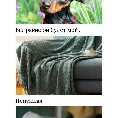
Всё равно он будет мой!
Ненужная