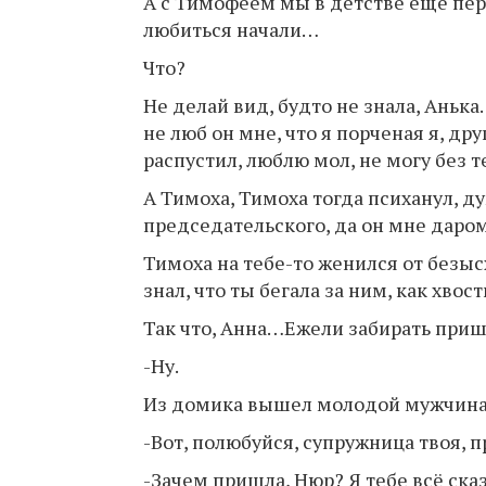
А с Тимофеем мы в детстве ещё пер
любиться начали…
Что?
Не делай вид, будто не знала, Анька. 
не люб он мне, что я порченая я, 
распустил, люблю мол, не могу без
А Тимоха, Тимоха тогда психанул, ду
председательского, да он мне даро
Тимоха на тебе-то женился от безыс
знал, что ты бегала за ним, как хвос
Так что, Анна…Ежели забирать пр
-Ну.
Из домика вышел молодой мужчина,
-Вот, полюбуйся, супружница твоя,
-Зачем пришла, Нюр? Я тебе всё сказ