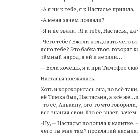
-А я ни к тебе, я к Настасье пришла.
-А меня зачем позвали?
-Я и не звала…Я к тебе, Настасья, д
-Чего тебе? Ежели колдовать чего взд
ясно тебе? Это бабка твоя, говорят 
тёмный народ, а ей и верили…
— Если хочешь, я и при Тимофее ска
Настасья поёжилась.
Хоть и хорохорилась она, но всё так
её Тимка был, Настасьин, а всё же…
-то её, Анькину, ого-го что говорили
все знания свои. Кто её знает, заче
-Ну, — Настасья подошла к калитке, — 
чего ты мне там? проклятий насыл