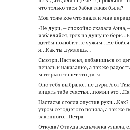
посадить, али ещё чего, прокляну…н
что только твоя бабка такая была?
Моя тоже кое что знала и мне пере
-Не дури, — спокойно сказала Анна, 
избавляйся, грех на душу не бери…Ес
дитём полюбит…с чужим…Не бойся, —
я…Как ты думаешь…
Смотри, Настасья, избавишься от ди
печаль и наказание, а так же радость
матерью станет это дитя.
Оно тебя выбрало…не дури. А от Ти
видать тебе счастья…помни это…Нас
Настасья стояла опустив руки…Как? 
утром сегодня это поняла, а так же 
законного…Петра.
Откуда? Откуда ведьмачка узнала, 