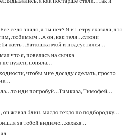
еглядывались, а как постарше стали…так и
Всё село знало, а ты нет? Я и Петру сказала, что
другим, любимым…А он, как теля…слюни
 тебя жить…Батюшка мой и подсуетился…
мал что я, повелась на сынка
м не нужен, поняла…
ходности, чтобы мне досаду сделать, просто
тик…
ишла…то иди попробуй…Тимкааа, Тимофей…
 он жевал блин, масло текло по подбородку…
 пришла за тобой видимо…хахаха…
ал.