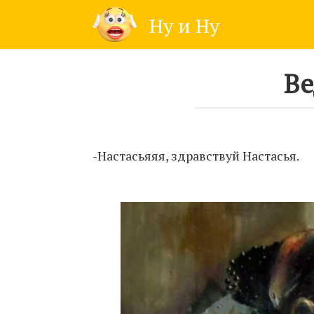
Skip
Ну и Ну
to
content
Ве
-Настасьяяя, здравствуй Настасья.