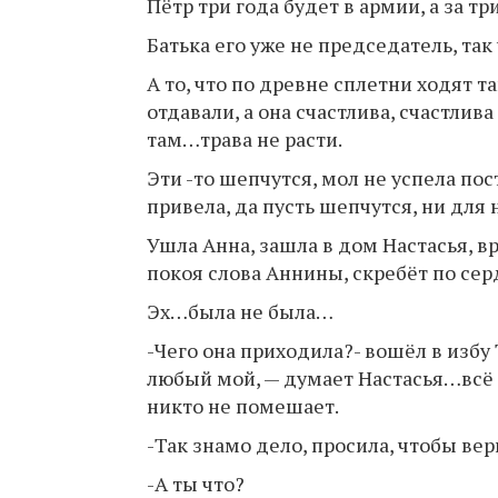
Пётр три года будет в армии, а за тр
Батька его уже не председатель, так
А то, что по древне сплетни ходят 
отдавали, а она счастлива, счастли
там…трава не расти.
Эти -то шепчутся, мол не успела пос
привела, да пусть шепчутся, ни для 
Ушла Анна, зашла в дом Настасья, в
покоя слова Аннины, скребёт по с
Эх…была не была…
-Чего она приходила?- вошёл в избу 
любый мой, — думает Настасья…всё 
никто не помешает.
-Так знамо дело, просила, чтобы вер
-А ты что?