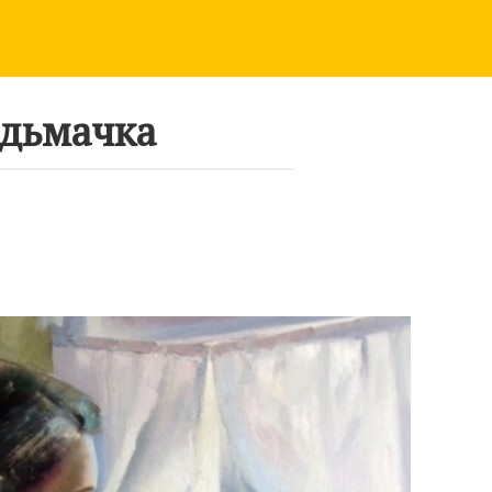
дьмачка