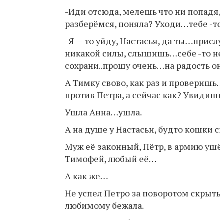
-Иди отсюда, мелешь что ни попадя,
разберёмся, поняла? Уходи…тебе -то
-Я — то уйду, Настасья, да ты…прис
никакой силы, слышишь…себе -то н
сохрани..прошу очень…на радость он
А Тимку свово, как раз и проверишь
против Петра, а сейчас как? Увидиш
Ушла Анна…ушла.
А на душе у Настасьи, будто кошки с
Муж её законный, Пётр, в армию ушёл
Тимофей, любый её…
А как же…
Не успел Петро за поворотом скрытьс
любимому бежала.