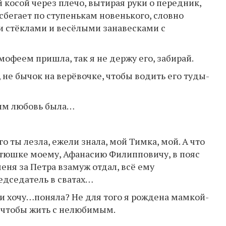
ой косой через плечо, вытирая руки о передник,
сбегает по ступенькам новенького, словно
и стёклами и весёлыми занавесками с
мофеем пришла, так я не держу его, забирай.
, не бычок на верёвочке, чтобы водить его туды-
 ним любовь была…
го ты лезла, ежели знала, мой Тимка, мой. А что
батюшке моему, Афанасию Филипповичу, в пояс
ня за Петра взамуж отдал, всё ему
едседатель в сватах…
бви хочу…поняла? Не для того я рождена мамкой-
 чтобы жить с нелюбимым.