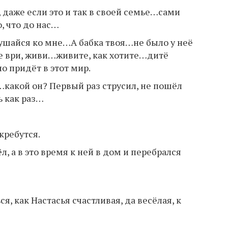
 даже если это и так в своей семье…сами
, что до нас…
лушайся ко мне…А бабка твоя…не было у неё
е ври, живи…живите, как хотите…дитё
о придёт в этот мир.
…какой он? Первый раз струсил, не пошёл
ь как раз…
кребутся.
, а в это время к ней в дом и перебрался
я, как Настасья счастливая, да весёлая, к