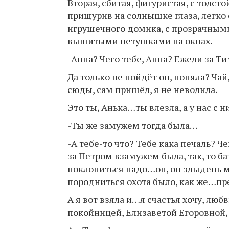
Вторая, сбитая, фигуристая, с толст
прищурив на солнышке глаза, легко 
игрушечного домика, с прозрачным
вышитыми петушками на окнах.
-Анна? Чего тебе, Анна? Ежели за Ти
Да только не пойдёт он, поняла? Чай
сюды, сам пришёл, я не неволила.
Это ты, Анька…ты влезла, а у нас с
-Ты же замужем тогда была…
-А тебе-то что? Тебе кака печаль? Че
за Петром взамужем была, так, то 
поклониться надо…он, он злыдень ме
породниться охота было, как же…пр
А я вот взяла и…я счастья хочу, лю
покойницей, Елизаветой Егоровной,