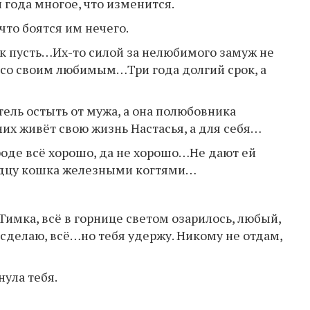
и года многое, что изменится.
 что боятся им нечего.
так пусть…Их-то силой за нелюбимого замуж не
ва со своим любимым…Три года долгий срок, а
тель остыть от мужа, а она полюбовника
них живёт свою жизнь Настасья, а для себя…
роде всё хорошо, да не хорошо…Не дают ей
ердцу кошка железными когтями…
Тимка, всё в горнице светом озарилось, любый,
сделаю, всё…но тебя удержу. Никому не отдам,
нула тебя.