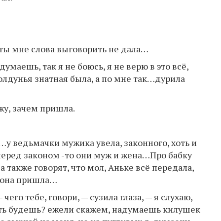
а ты мне слова выговорить не дала…
умаешь, так я не боюсь, я не верю в это всё,
колдунья знатная была, а по мне так…дурила
жу, зачем пришла.
и…у ведьмачки мужика увела, законного, хоть и
перед законом -то они муж и жена…Про бабку
, а также говорят, что мол, Аньке всё передала,
м она пришла…
чего тебе, говори, — сузила глаза, — я слухаю,
ать будешь? ежели скажем, надумаешь килушек