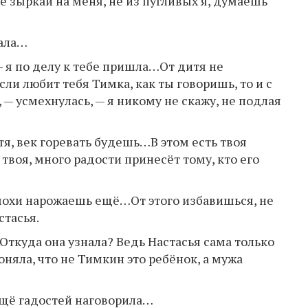
е зыркай на меня, не из пугливых я, думаешь
дала…
— я по делу к тебе пришла…От дитя не
ли любит тебя Тимка, как ты говоришь, то и с
 усмехнулась, — я никому не скажу, не подлая
тя, век горевать будешь…В этом есть твоя
 твоя, много радости принесёт тому, кто его
мохи нарожаешь ещё…От этого избавишься, не
тасья.
Откуда она узнала? Ведь Настасья сама только
поняла, что не Тимкин это ребёнок, а мужа
ещё гадостей наговорила…